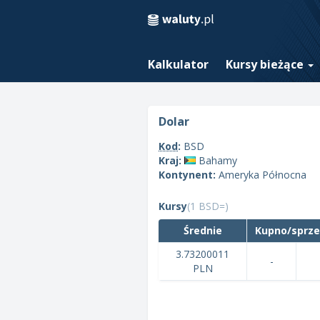
Kalkulator
Kursy bieżące
dolar
Kod
:
BSD
Kraj:
Bahamy
Kontynent:
Ameryka Północna
Kursy
(1 BSD=)
Średnie
Kupno/sprz
3.73200011
-
PLN