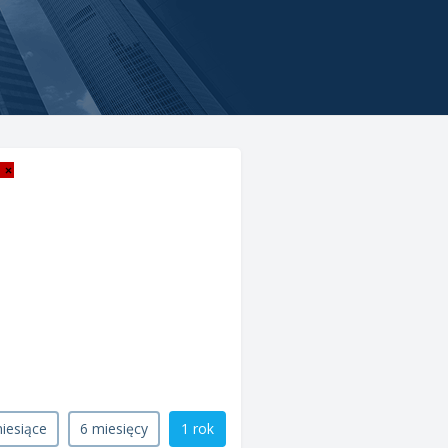
×
iesiące
6 miesięcy
1 rok