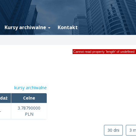
Kursy archiwalne
Kontakt
Cannot read property 'length' of undefined
kursy archiwalne
edaż
Celne
3.78790000
-
PLN
30 dni
3 m