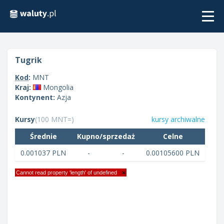
Togg
navi
tugrik
Kod
:
MNT
Kraj:
Mongolia
Kontynent:
Azja
Kursy
(100 MNT=)
kursy archiwalne
Średnie
Kupno/sprzedaż
Celne
0.001037 PLN
-
-
0.00105600 PLN
Cannot read property 'length' of undefined
×