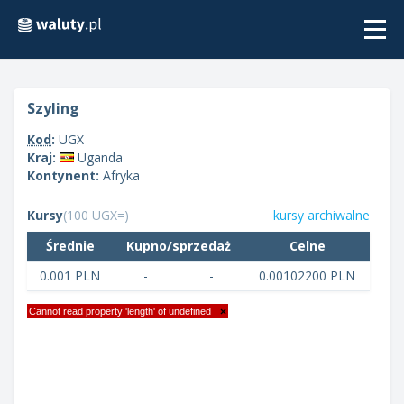
Togg
navi
szyling
Kod
:
UGX
Kraj:
Uganda
Kontynent:
Afryka
Kursy
(100 UGX=)
kursy archiwalne
Średnie
Kupno/sprzedaż
Celne
0.001 PLN
-
-
0.00102200 PLN
Cannot read property 'length' of undefined
×